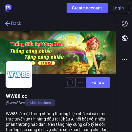
Create account
Login
Back
Follow
WW88 cc
@
ww88cx
mstdn.business
WW88 là một trong những thương hiệu nhà cái cá cược
trực tuyến uy tín hàng đầu tại Châu Á, nổi bật với nhiều
phần thưởng hấp dẫn. Nền tảng này cung cấp tỷ lệ đổi
thưởng cao cùng dịch vụ chăm sóc khách hàng chu đáo,