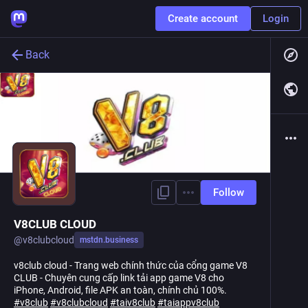
Create account
Login
Back
Follow
V8CLUB CLOUD
@
v8clubcloud
mstdn.business
v8club cloud - Trang web chính thức của cổng game V8
CLUB - Chuyên cung cấp link tải app game V8 cho
iPhone, Android, file APK an toàn, chính chủ 100%.
#
v8club
#
v8clubcloud
#
taiv8club
#
taiappv8club