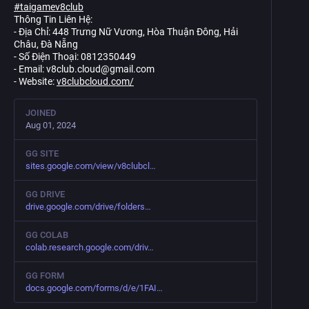
#
taigamev8club
Thông Tin Liên Hệ:
- Địa Chỉ: 448 Trưng Nữ Vương, Hòa Thuận Đông, Hải
Châu, Đà Nẵng
- Số Điện Thoại: 0812350449
- Email: v8club.cloud@gmail.com
- Website:
v8clubcloud.com/
JOINED
Aug 01, 2024
GG SITE
sites.google.com/view/v8clubcl
GG DRIVE
drive.google.com/drive/folders
GG COLAB
colab.research.google.com/driv
GG FORM
docs.google.com/forms/d/e/1FAI