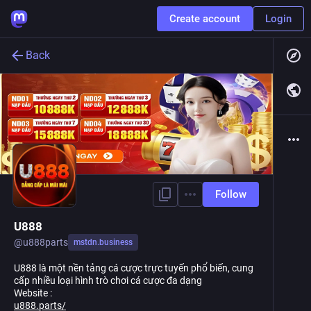
Create account
Login
Back
Follow
U888
@
u888parts
mstdn.business
U888 là một nền tảng cá cược trực tuyến phổ biến, cung
cấp nhiều loại hình trò chơi cá cược đa dạng
Website :
u888.parts/