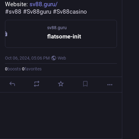
Website: 
sv88.guru/
#
sv88
#
Sv88guru
#
Sv88casino
sv88.guru
flatsome-init
Oct 06, 2024, 05:06 PM
·
·
Web
0
boosts
·
0
favorites