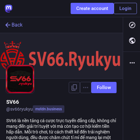
Create account
Login
Back
Follow
SV66
@
sv66ryukyu
mstdn.business
SV66 là nền tảng cá cược trực tuyến đẳng cấp, không chỉ
mang đến giải trí tuyệt vời mà còn tạo cơ hội kiếm tiền
hấp dẫn. Mỗi trò chơi, từ cách thiết kế đến trải nghiệm
người dùng, đều được chăm chút tỉ mỉ để mang lại một