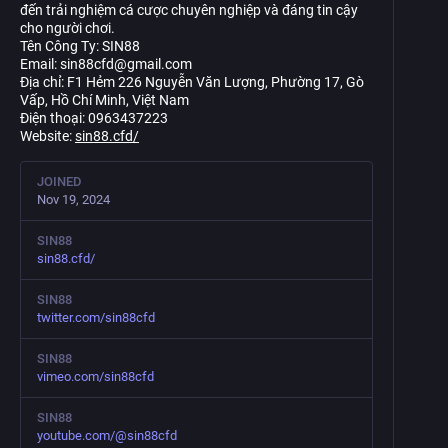
đến trải nghiệm cá cược chuyên nghiệp và đáng tin cậy
cho người chơi.
Tên Công Ty: SIN88
Email: sin88cfd@gmail.com
Địa chỉ: F1 Hẻm 226 Nguyễn Văn Lượng, Phường 17, Gò
Vấp, Hồ Chí Minh, Việt Nam
Điện thoại: 0963437223
Website:
sin88.cfd/
JOINED
Nov 19, 2024
SIN88
sin88.cfd/
SIN88
twitter.com/sin88cfd
SIN88
vimeo.com/sin88cfd
SIN88
youtube.com/@sin88cfd