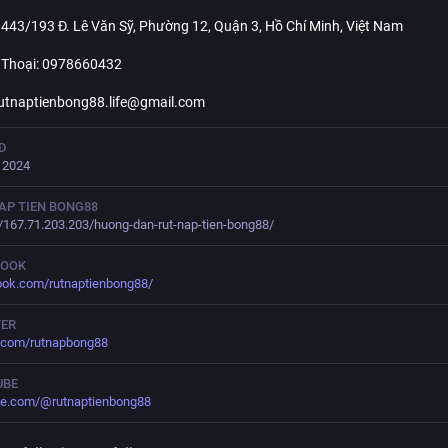
ỉ: 443/193 Đ. Lê Văn Sỹ, Phường 12, Quận 3, Hồ Chí Minh, Việt Nam
n Thoại: 0978660432
 rutnaptienbong88.life@gmail.com
D
, 2024
AP TIEN BONG88
//167.71.203.203/huong-dan-rut-nap-tien-bong88/
BOOK
ook.com/rutnaptienbong88/
TER
r.com/rutnapbong88
UBE
be.com/@rutnaptienbong88