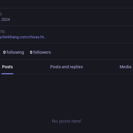
D
, 2024
TE:
ychinhhang.com/chivas.ht
0
following
0
followers
Posts
Posts and replies
Media
No posts here!