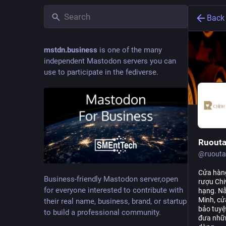
Back
mstdn.business
is one of the many
independent Mastodon servers you can
use to participate in the fediverse.
Ruout
@
ruouta
Cửa hàng
Business-friendly Mastodon server,open
rượu Chi
for everyone interested to contribute with
hạng. Nằ
Minh, cử
their real name, business, brand, or startup
bảo tuyệ
to build a professional community.
đưa nhữn