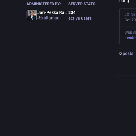
dàng
ADMINISTERED BY:
SERVER STATS:
Jari-Pekka Raitamaa 杰瑞
234
JOINE
@
jraitamaa
active users
Oct 20
WEBSI
ruouta
0
posts