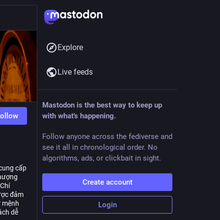
Explore
Live feeds
Mastodon is the best way to keep up
ollow
with what's happening.
Follow anyone across the fediverse and
see it all in chronological order. No
algorithms, ads, or clickbait in sight.
 cung cấp
thượng
Create account
 Chí
được đảm
ứ mệnh
Login
ách dễ