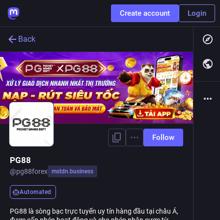
Create account
Login
Back
Follow
PG88
@
pg88forex
mstdn.business
Automated
PG88 là sòng bạc trực tuyến uy tín hàng đầu tại châu Á,