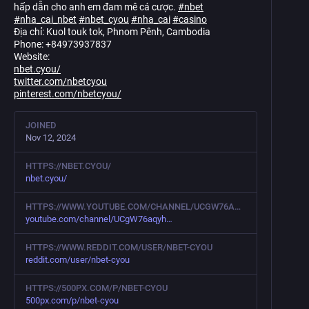
hấp dẫn cho anh em đam mê cá cược.
#
nbet
#
nha_cai_nbet
#
nbet_cyou
#
nha_cai
#
casino
Địa chỉ: Kuol touk tok, Phnom Pênh, Cambodia
Phone: +84973937837
Website:
nbet.cyou/
twitter.com/nbetcyou
pinterest.com/nbetcyou/
JOINED
Nov 12, 2024
HTTPS://NBET.CYOU/
nbet.cyou/
HTTPS://WWW.YOUTUBE.COM/CHANNEL/UCGW76AQYHGQQFVMBUBCGB-W/ABOUT
youtube.com/channel/UCgW76aqyh
HTTPS://WWW.REDDIT.COM/USER/NBET-CYOU
reddit.com/user/nbet-cyou
HTTPS://500PX.COM/P/NBET-CYOU
500px.com/p/nbet-cyou