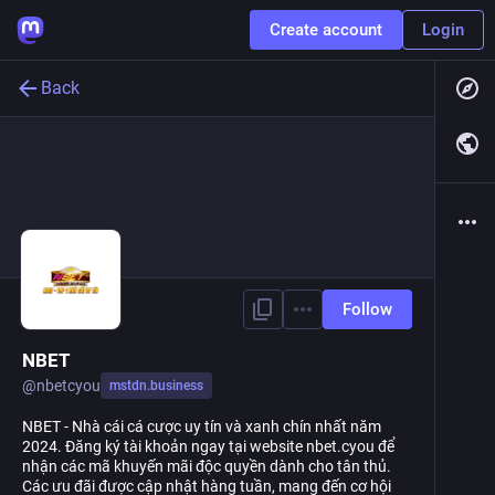
Create account
Login
Back
Follow
NBET
@
nbetcyou
mstdn.business
NBET - Nhà cái cá cược uy tín và xanh chín nhất năm
2024. Đăng ký tài khoản ngay tại website nbet.cyou để
nhận các mã khuyến mãi độc quyền dành cho tân thủ.
Các ưu đãi được cập nhật hàng tuần, mang đến cơ hội