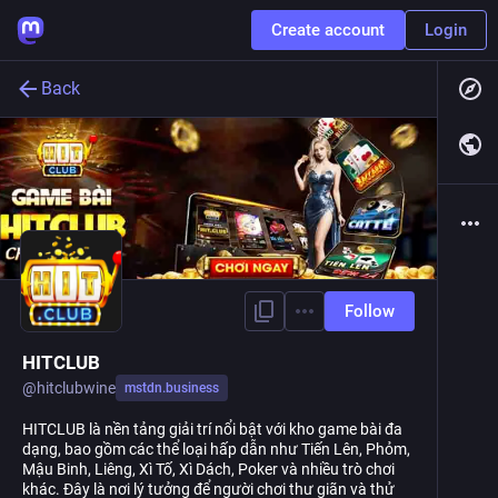
Create account
Login
Back
Follow
HITCLUB
@
hitclubwine
mstdn.business
HITCLUB là nền tảng giải trí nổi bật với kho game bài đa
dạng, bao gồm các thể loại hấp dẫn như Tiến Lên, Phỏm,
Mậu Binh, Liêng, Xì Tố, Xì Dách, Poker và nhiều trò chơi
khác. Đây là nơi lý tưởng để người chơi thư giãn và thử