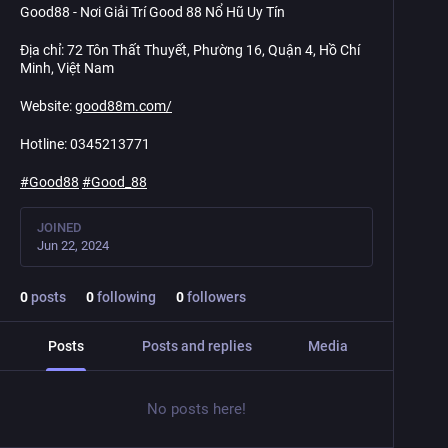
Good88 - Nơi Giải Trí Good 88 Nổ Hũ Uy Tín
Địa chỉ: 72 Tôn Thất Thuyết, Phường 16, Quận 4, Hồ Chí
Minh, Việt Nam
Website:
good88m.com/
Hotline: 0345213771
#
Good88
#
Good_88
JOINED
Jun 22, 2024
0
posts
0
following
0
followers
Posts
Posts and replies
Media
No posts here!