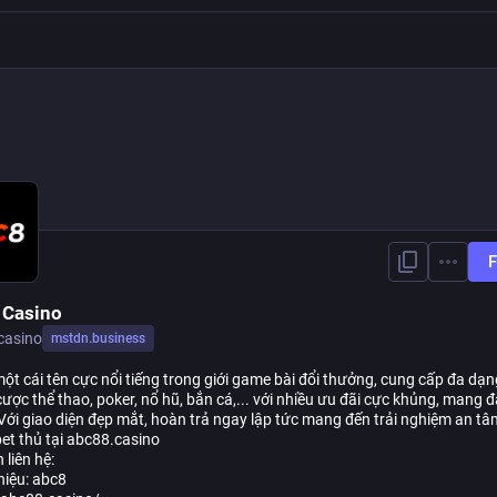
F
 Casino
casino
mstdn.business
một cái tên cực nổi tiếng trong giới game bài đổi thưởng, cung cấp đa dạn
 cược thể thao, poker, nổ hũ, bắn cá,... với nhiều ưu đãi cực khủng, mang 
. Với giao diện đẹp mắt, hoàn trả ngay lập tức mang đến trải nghiệm an t
et thủ tại abc88.casino
 liên hệ:
iệu: abc8