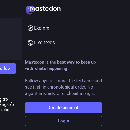
Explore
Live feeds
Mastodon is the best way to keep up
ollow
with what's happening.
Follow anyone across the fediverse and
see it all in chronological order. No
algorithms, ads, or clickbait in sight.
g trò
đẳng cấp
Create account
âm cho
Login