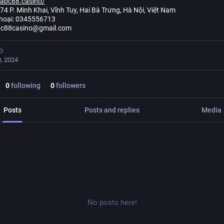
abc88.casino/
374 P. Minh Khai, Vĩnh Tuy, Hai Bà Trưng, Hà Nội, Việt Nam
thoại: 0345556713
abc88casino@gmail.com
D
, 2024
0
following
0
followers
Posts
Posts and replies
Media
No posts here!