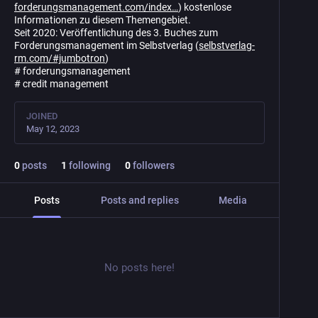
forderungsmanagement.com/index
) kostenlose
Informationen zu diesem Themengebiet.
Seit 2020: Veröffentlichung des 3. Buches zum
Forderungsmanagement im Selbstverlag (
selbstverlag-
rm.com/#jumbotron
)
# forderungsmanagement
# credit management
JOINED
May 12, 2023
0
posts
1
following
0
followers
Posts
Posts and replies
Media
No posts here!