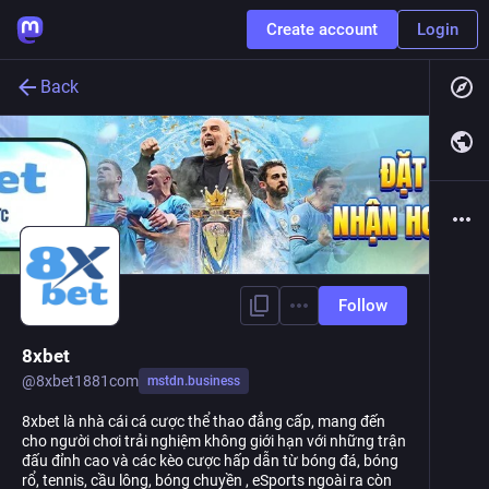
Create account
Login
Back
Follow
8xbet
@
8xbet1881com
mstdn.business
8xbet là nhà cái cá cược thể thao đẳng cấp, mang đến
cho người chơi trải nghiệm không giới hạn với những trận
đấu đỉnh cao và các kèo cược hấp dẫn từ bóng đá, bóng
rổ, tennis, cầu lông, bóng chuyền , eSports ngoài ra còn