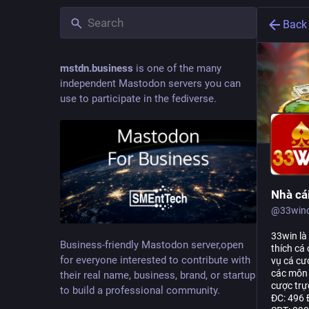
Back
mstdn.business
is one of the many
independent Mastodon servers you can
use to participate in the fediverse.
Nhà cá
@
33win
33win là
Business-friendly Mastodon server,open
thích cá 
for everyone interested to contribute with
vụ cá cư
các môn 
their real name, business, brand, or startup
cược trực
to build a professional community.
ĐC: 496 