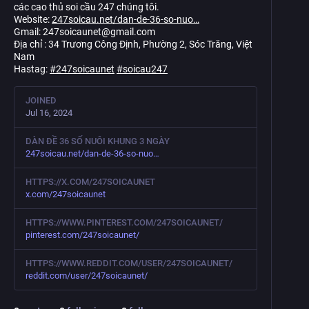
các cao thủ soi cầu 247 chúng tôi.
Website:
247soicau.net/dan-de-36-so-nuo
Gmail: 247soicaunet@gmail.com
Địa chỉ : 34 Trương Công Định, Phường 2, Sóc Trăng, Việt
Nam
Hastag:
#
247soicaunet
#
soicau247
JOINED
Jul 16, 2024
DÀN ĐỀ 36 SỐ NUÔI KHUNG 3 NGÀY
247soicau.net/dan-de-36-so-nuo
HTTPS://X.COM/247SOICAUNET
x.com/247soicaunet
HTTPS://WWW.PINTEREST.COM/247SOICAUNET/
pinterest.com/247soicaunet/
HTTPS://WWW.REDDIT.COM/USER/247SOICAUNET/
reddit.com/user/247soicaunet/