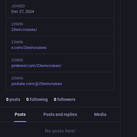
JOINED
Dec 27, 2024
23WIN
23win.cruises/
23WIN
x.com/23wincruises
23WIN
pinterest.com/23wincruises/
23WIN
youtube.com/@23wincruises
0
posts
0
following
0
followers
Posts
Posts and replies
Media
No posts here!